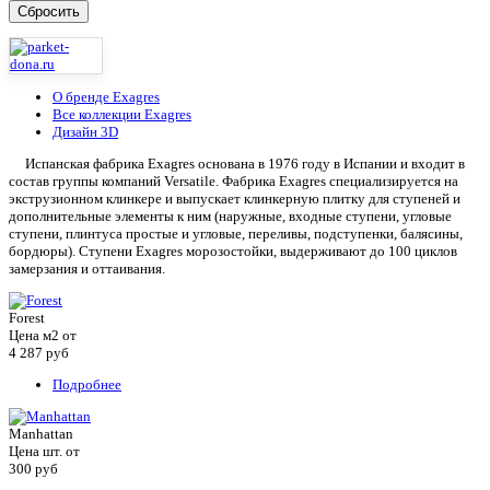
О бренде Exagres
Все коллекции Exagres
Дизайн 3D
Испанская фабрика Exagres основана в 1976 году в Испании и входит в
состав группы компаний Versatile. Фабрика Exagres специализируется на
экструзионном клинкере и выпускает клинкерную плитку для ступеней и
дополнительные элементы к ним (наружные, входные ступени, угловые
ступени, плинтуса простые и угловые, переливы, подступенки, балясины,
бордюры). Ступени Exagres морозостойки, выдерживают до 100 циклов
замерзания и оттаивания.
Forest
Цена м2 от
4 287
руб
Подробнее
Manhattan
Цена шт. от
300
руб