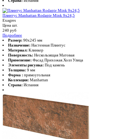
Страна:
Испания
Плинтус Manhattan Rodapie Mink 9x24,5
Exagres
Цена шт.
240
руб
Подробнее
Размер:
90x245 мм
Назначение:
Настенная Плинтус
Материал:
Клинкер
Поверхность:
Нескользящая Матовая
Применение:
Фасад Прихожая.Холл Улица
Элементы рисунка:
Под камень
Толщина:
9 мм
Форма :
прямоугольная
Коллекция:
Manhattan
Страна:
Испания