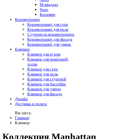
М-квадрат
Staro
Керамин
Керамогранит
Керамогранит для стен
Керамогранит для пола
Ступени из керамогранита
Керамогранит для фасада
Керамогранит для улицы
Клинкер
Клинкер для кухни
Клинкер для прихожей,
холла
Клинкер для стен
Клинкер для пола
Клинкер для ступеней
Клинкер для бассейна
Клинкер для улицы
Клинкер для фасада
Дизайн
Доставка и оплата
Вы здесь:
Главная
/
Клинкер
Коллекция Manhattan