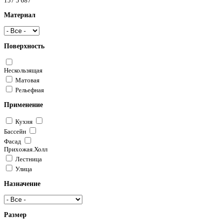
157
5 687
Материал
Поверхность
Нескользящая
Матовая
Рельефная
Применение
Кухня
Бассейн
Фасад
Прихожая.Холл
Лестница
Улица
Назначение
Размер