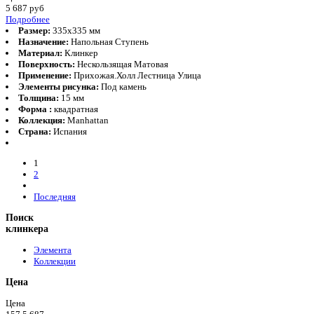
5 687
руб
Подробнее
Размер:
335x335 мм
Назначение:
Напольная Ступень
Материал:
Клинкер
Поверхность:
Нескользящая Матовая
Применение:
Прихожая.Холл Лестница Улица
Элементы рисунка:
Под камень
Толщина:
15 мм
Форма :
квадратная
Коллекция:
Manhattan
Страна:
Испания
1
2
Последняя
Поиск
клинкера
Элемента
Коллекции
Цена
Цена