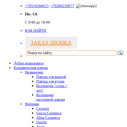
+79518268615
+79286230677
Пн.- Сб.
С 9-00 до 18-00
КАК НАЙТИ
ЗАКАЗ ЗВОНКА
Добро пожаловать
Керамическая плитка
Назначение
Плитка для ванной
Плитка для кухни
Коллекции "стена +
пол"
Коллекции
настенной плитки
Фабрики
Cersanit
Gracia Ceramica
Alma Ceramica
Unitile
Azori